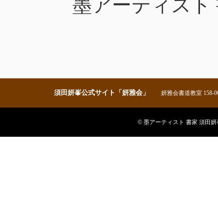
墨アーティスト 
須田妍峯公式サイト「妍雅会」
妍雅会書道教室 158-00
© 墨アーティスト 書家 須田妍峯 All 