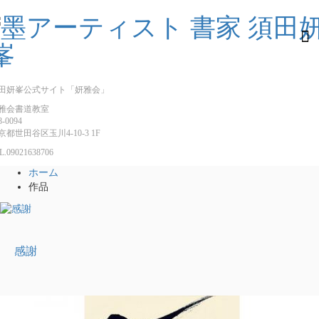
田妍峯公式サイト「妍雅会」
雅会書道教室
8-0094
京都世田谷区玉川4-10-3 1F
L.
09021638706
ホーム
作品
感謝