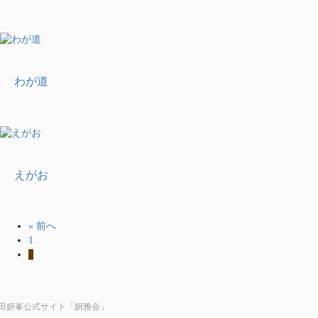
わが道
えがお
« 前へ
1
2
田妍峯公式サイト「妍雅会」