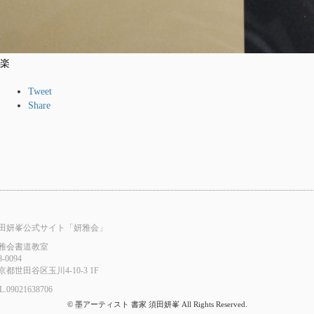
楽
Tweet
Share
田妍峯公式サイト「妍雅会」
雅会書道教室
8-0094
京都世田谷区玉川4-10-3 1F
L.
09021638706
© 墨アーティスト 書家 須田妍峯 All Rights Reserved.