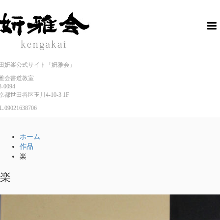
田妍峯公式サイト「妍雅会」
雅会書道教室
8-0094
京都世田谷区玉川4-10-3 1F
L.
09021638706
ホーム
作品
楽
楽